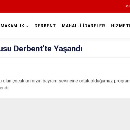
e-
YMAKAMLIK
DERBENT
MAHALLİ İDARELER
HİZMET
Konya
usu Derbent’te Yaşandı
Ahırlı
 olan çocuklarımızın bayram sevincine ortak olduğumuz programda
Akören
endi.
Akşehir
Altınekin
Beyşehir
Bozkır