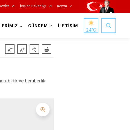
Devlet
İçişleri Bakanlığı
Konya
LERİMİZ
GÜNDEM
İLETİŞİM
24
°C
Doğanhisar
Kulu
, birlik ve beraberlik
Emirgazi
Meram
Ereğli
Sarayönü
Güneysınır
Selçuklu
Hadim
Seydişehir
Halkapınar
Taşkent