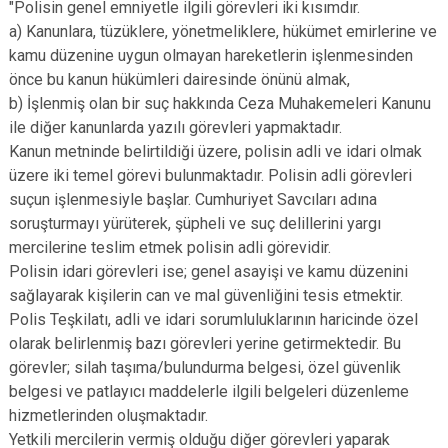
"Polisin genel emniyetle ilgili görevleri iki kısımdır.
Derebucak
Karatay
a) Kanunlara, tüzüklere, yönetmeliklere, hükümet emirlerine ve
kamu düzenine uygun olmayan hareketlerin işlenmesinden
önce bu kanun hükümleri dairesinde önünü almak,
b) İşlenmiş olan bir suç hakkında Ceza Muhakemeleri Kanunu
ile diğer kanunlarda yazılı görevleri yapmaktadır.
Kanun metninde belirtildiği üzere, polisin adli ve idari olmak
üzere iki temel görevi bulunmaktadır. Polisin adli görevleri
suçun işlenmesiyle başlar. Cumhuriyet Savcıları adına
soruşturmayı yürüterek, şüpheli ve suç delillerini yargı
mercilerine teslim etmek polisin adli görevidir.
Polisin idari görevleri ise; genel asayişi ve kamu düzenini
sağlayarak kişilerin can ve mal güvenliğini tesis etmektir.
Polis Teşkilatı, adli ve idari sorumluluklarının haricinde özel
olarak belirlenmiş bazı görevleri yerine getirmektedir. Bu
görevler; silah taşıma/bulundurma belgesi, özel güvenlik
belgesi ve patlayıcı maddelerle ilgili belgeleri düzenleme
hizmetlerinden oluşmaktadır.
Yetkili mercilerin vermiş olduğu diğer görevleri yaparak