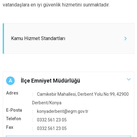
vatandaşlara en iyi güvenlik hizmetini sunmaktadır.
Kamu Hizmet Standartları
İlçe Emniyet Müdürlüğü
A
Adres
Camikebir Mahallesi, Derbent Yolu No:99, 42900
Derbent/Konya
E-Posta
konyaderbent@egm.gov.tr
Telefon
0332 561 23 05
Fax
0332 561 23 05