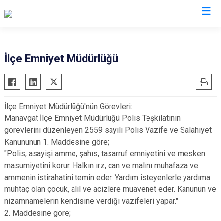
Konya
İlçe Emniyet Müdürlüğü
Ahırlı
Doğanhisar
Kulu
Akören
Emirgazi
Meram
İlçe Emniyet Müdürlüğü'nün Görevleri:
Akşehir
Ereğli
Sarayönü
Manavgat İlçe Emniyet Müdürlüğü Polis Teşkilatının
Altınekin
Güneysınır
Selçuklu
görevlerini düzenleyen 2559 sayılı Polis Vazife ve Salahiyet
Beyşehir
Hadim
Seydişehir
Kanununun 1. Maddesine göre;
"Polis, asayişi amme, şahıs, tasarruf emniyetini ve mesken
Bozkır
Halkapınar
Taşkent
masumiyetini korur. Halkın ırz, can ve malını muhafaza ve
Çeltik
Hüyük
Tuzlukçu
ammenin istirahatini temin eder. Yardım isteyenlerle yardıma
Cihanbeyli
Ilgın
Yalıhüyük
muhtaç olan çocuk, alil ve acizlere muavenet eder. Kanunun ve
Çumra
Kadınhanı
Yunak
nizamnamelerin kendisine verdiği vazifeleri yapar."
2. Maddesine göre;
Derbent
Karapınar